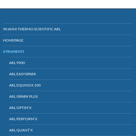
90 ANNI THERMO SCIENTIFIC ARL
HOMEPAGE
STRUMENTI
ARL 9900
ARL EASYSPARK
ARL EQUINOX 100
ARL ISPARK PLUS
ARL OPTIM’X
ARL PERFORM’X
ARL QUANT’X